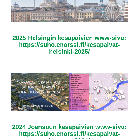
2025 Helsingin kesäpäivien www-sivu:
https://suho.enorssi.fi/kesapaivat-
helsinki-2025/
2024 Joensuun kesäpäivien www-sivu:
https://suho.enorssi.fi/kesapaivat-