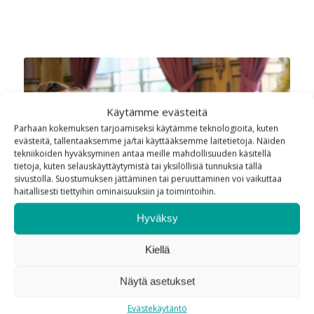
Käytämme evästeitä
Parhaan kokemuksen tarjoamiseksi käytämme teknologioita, kuten
evästeitä, tallentaaksemme ja/tai käyttääksemme laitetietoja. Näiden
tekniikoiden hyväksyminen antaa meille mahdollisuuden käsitellä
tietoja, kuten selauskäyttäytymistä tai yksilöllisiä tunnuksia tällä
sivustolla. Suostumuksen jättäminen tai peruuttaminen voi vaikuttaa
haitallisesti tiettyihin ominaisuuksiin ja toimintoihin.
Hyväksy
Kiellä
Näytä asetukset
SUHOn kesäpäivät 8.-10.6.2022
6.4.2022
Evästekäytäntö