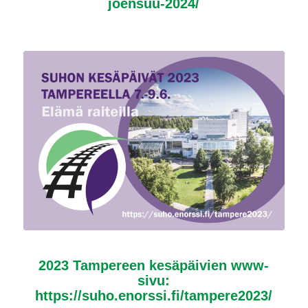
joensuu-2024/
2023 Tampereen kesäpäivien www-
sivu:
https://suho.enorssi.fi/tampere2023/