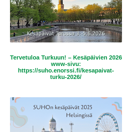
Tervetuloa Turkuun! – Kesäpäivien 2026
www-sivu:
https://suho.enorssi.fi/kesapaivat-
turku-2026/