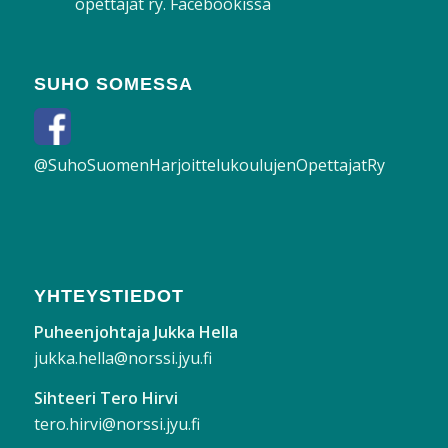
opettajat ry. Facebookissa
SUHO SOMESSA
@SuhoSuomenHarjoittelukoulujenOpettajatRy
YHTEYSTIEDOT
Puheenjohtaja Jukka Hella
jukka.hella@norssi.jyu.fi
Sihteeri Tero Hirvi
tero.hirvi@norssi.jyu.fi