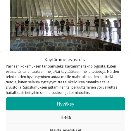
Käytämme evästeitä
Parhaan kokemuksen tarjoamiseksi käytämme teknologioita, kuten
evästeitä, tallentaaksemme ja/tai käyttääksemme laitetietoja. Näiden
tekniikoiden hyväksyminen antaa meille mahdollisuuden käsitellä
tietoja, kuten selauskäyttäytymistä tai yksilöllisiä tunnuksia tällä
sivustolla. Suostumuksen jättäminen tai peruuttaminen voi vaikuttaa
haitallisesti tiettyihin ominaisuuksiin ja toimintoihin.
Hyväksy
SUHO
Suomen Harjoittelukoulujen Opettajat ry on
Kiellä
ammatillis-pedagoginen yhdistys, jonka
Näytä asetukset
tavoitteena on mm. jäsenistönä edunvalvonta