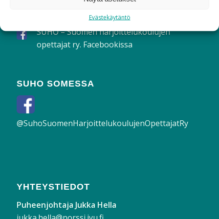
yhteistyössä OAJ:n kanssa.
Evästekäytäntö
SUHO – Suomen harjoittelukoulujen
opettajat ry. Facebookissa
SUHO SOMESSA
@SuhoSuomenHarjoittelukoulujenOpettajatRy
YHTEYSTIEDOT
Puheenjohtaja Jukka Hella
jukka.hella@norssi.jyu.fi